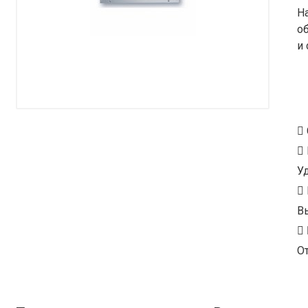
Н
о
и
У
В
От