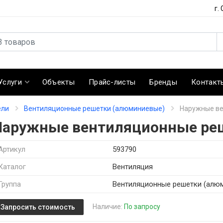
г.
Услуги
Объекты
Прайс-листы
Бренды
Контакт
ели
Вентиляционные решетки (алюминиевые)
Наружные ве
Наружные вентиляционные ре
Артикул
593790
Каталог
Вентиляция
Группа
Вентиляционные решетки (алю
Наличие:
По запросу
Запросить стоимость