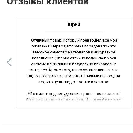
Отзывы клиентов
Юрий
Отличный товар, который превзошел все мои
ожидания! Первое, что меня порадовало - это
высокое качество материалов и аккуратное
исполнение. Дверца отлично подошла к моей
системе вентиляции и безупречно вписалась в
интерьер. Кроме того, легко устанавливается и
надежно держится на месте. Отличный выбор для
тех, кто ценит надежность и качество.
//Вентилятор дымоудаления просто великолепен!
Он отлично справляется со своей задачей и выдает
мощный поток воздуха. При этом он работает очень
тихо, что особенно важно для моего помещения. К
тому же, он легко устанавливается и не требует
сложного обслуживания. Уверен, что это лучший
выбор для обеспечения свежего воздуха в