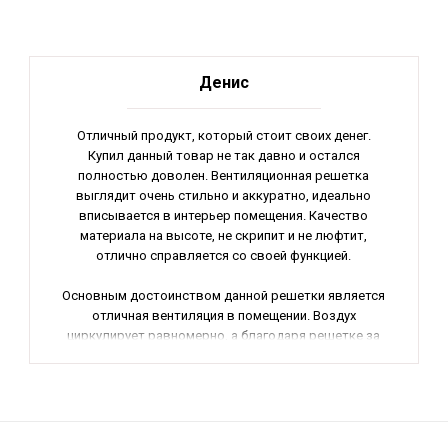
Денис
Отличный продукт, который стоит своих денег.
Купил данный товар не так давно и остался
полностью доволен. Вентиляционная решетка
выглядит очень стильно и аккуратно, идеально
вписывается в интерьер помещения. Качество
материала на высоте, не скрипит и не люфтит,
отлично справляется со своей функцией.
Основным достоинством данной решетки является
отличная вентиляция в помещении. Воздух
циркулирует равномерно, а благодаря решетке за
счет ее особенного строения не создается шума.
Еще одним плюсом является легкость в установке -
все нужные инструкции были прилагаются,
установил сам без проблем.