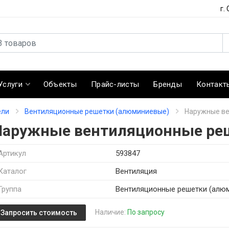
г.
Услуги
Объекты
Прайс-листы
Бренды
Контакт
ели
Вентиляционные решетки (алюминиевые)
Наружные ве
Наружные вентиляционные ре
Артикул
593847
Каталог
Вентиляция
Группа
Вентиляционные решетки (алю
Наличие:
По запросу
Запросить стоимость