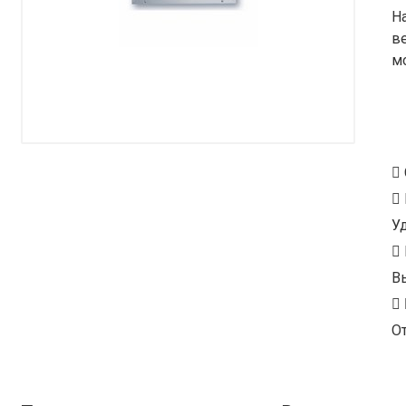
Н
в
м
У
В
От