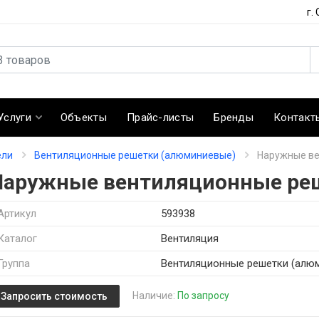
г.
Услуги
Объекты
Прайс-листы
Бренды
Контакт
ели
Вентиляционные решетки (алюминиевые)
Наружные ве
Наружные вентиляционные ре
Артикул
593938
Каталог
Вентиляция
Группа
Вентиляционные решетки (алю
Наличие:
По запросу
Запросить стоимость