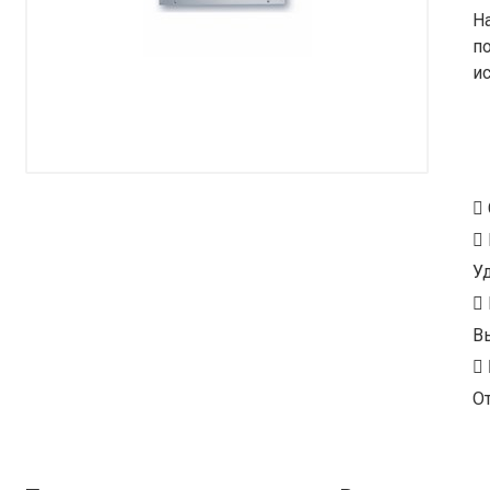
Н
п
и
У
В
От