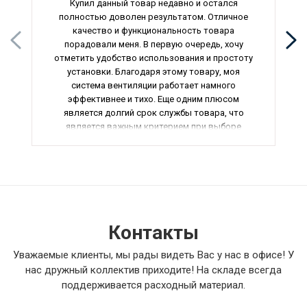
Купил данный товар недавно и остался
полностью доволен результатом. Отличное
качество и функциональность товара
порадовали меня. В первую очередь, хочу
отметить удобство использования и простоту
установки. Благодаря этому товару, моя
система вентиляции работает намного
эффективнее и тихо. Еще одним плюсом
является долгий срок службы товара, что
является важным критерием при выборе
оборудования. В общем, данный товар
полностью соответствует моим ожиданиям и
оказался отличной инвестицией в комфорт и
безопасность моего дома. Рекомендую данный
товар всем, кто ценит качество и надежность.
Контакты
Уважаемые клиенты, мы рады видеть Вас у нас в офисе! У
нас дружный коллектив приходите! На складе всегда
поддерживается расходный материал.