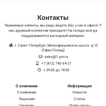
Я с уверенностью могу порекомендовать
данный настенный холодильный агрегат всем,
Контакты
кто ценит качество и надежность в каждой
детали оборудования. Он точно будет
Уважаемые клиенты, мы рады видеть Вас у нас в офисе! У
отличным решением для ваших потребностей.
нас дружный коллектив приходите! На складе всегда
В итоге, я очень доволен своим выбором и
поддерживается расходный материал.
готов поставить данному товару
максимальную оценку.
г. Санкт-Петербург
,
Митрофаньевское шоссе. д.10
(Офис/Склад)
sales@1-pm.ru
+7 (812) 740-64-21
с 09:00 до 18:00
О компании
Информация
О компании
Новости
Лицензии
Статьи
Гарантии
Прайс-листы