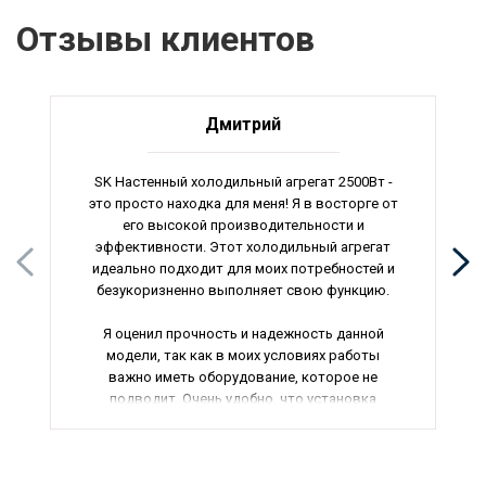
Отзывы клиентов
Дмитрий
SK Настенный холодильный агрегат 2500Вт -
это просто находка для меня! Я в восторге от
его высокой производительности и
эффективности. Этот холодильный агрегат
идеально подходит для моих потребностей и
безукоризненно выполняет свою функцию.
Я оценил прочность и надежность данной
модели, так как в моих условиях работы
важно иметь оборудование, которое не
подводит. Очень удобно, что установка
агрегата была быстрая и простая, а его
использование не вызвало никаких
сложностей. Еще одним ярким преимуществом
является доступная цена на этот товар.