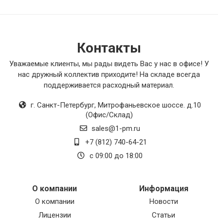
одним его плюсом является стильный и
современный дизайн, который придает
интерьеру особую изюминку. В итоге, я очень
доволен своей покупкой и рекомендую этот
товар всем, кто ценит качество и
Контакты
функциональность товаров.
Уважаемые клиенты, мы рады видеть Вас у нас в офисе! У
нас дружный коллектив приходите! На складе всегда
поддерживается расходный материал.
г. Санкт-Петербург
,
Митрофаньевское шоссе. д.10
(Офис/Склад)
sales@1-pm.ru
+7 (812) 740-64-21
с 09:00 до 18:00
О компании
Информация
О компании
Новости
Лицензии
Статьи