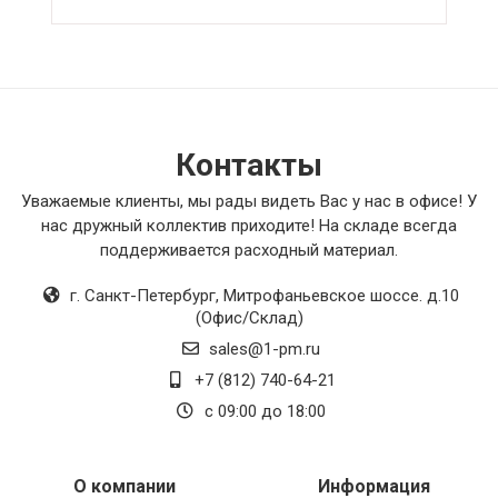
выглядят, но и отлично выполняют свою
функцию. Не могу не отметить качество
материалов - все изделия очень прочные и
надежные. И конечно, нельзя забыть про
удобство установки и эксплуатации - все
товары легко устанавливаются и
моментально начинают свою работу. В общем,
Контакты
если вы ищете надежные и качественные
вентиляционные товары, то эти точно стоят
Уважаемые клиенты, мы рады видеть Вас у нас в офисе! У
внимания. Настоятельно рекомендую!
нас дружный коллектив приходите! На складе всегда
поддерживается расходный материал.
г. Санкт-Петербург
,
Митрофаньевское шоссе. д.10
(Офис/Склад)
sales@1-pm.ru
+7 (812) 740-64-21
с 09:00 до 18:00
О компании
Информация