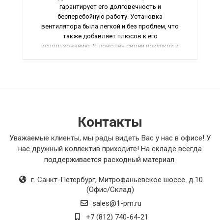
гарантирует его долговечность и
бесперебойную работу. Установка
вентилятора была легкой и без проблем, что
также добавляет плюсов к его
использованию. Я доволен своей покупкой и
уверен, что этот вентилятор будет служить
мне долго и надежно. Рекомендую всем, кто
ищет качественное и надежное оборудование
для вентиляционной системы.
Контакты
Уважаемые клиенты, мы рады видеть Вас у нас в офисе! У
нас дружный коллектив приходите! На складе всегда
поддерживается расходный материал.
г. Санкт-Петербург
,
Митрофаньевское шоссе. д.10
(Офис/Склад)
sales@1-pm.ru
+7 (812) 740-64-21