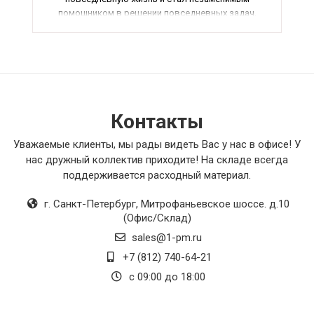
помощником в решении повседневных задач.
Прочность и долговечность материалов
также заслуживают высокой оценки - можно
быть уверенным в его долгом сроке службы. В
общем, данный товар вызывает только
положительные эмоции и рекомендации.
Контакты
Уважаемые клиенты, мы рады видеть Вас у нас в офисе! У
нас дружный коллектив приходите! На складе всегда
поддерживается расходный материал.
г. Санкт-Петербург
,
Митрофаньевское шоссе. д.10
(Офис/Склад)
sales@1-pm.ru
+7 (812) 740-64-21
с 09:00 до 18:00