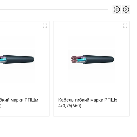
ибкий марки РПШм
Кабель гибкий марки РПШэ
)
4х0,75(660)