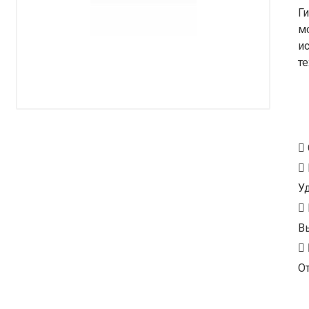
Г
м
и
те
У
В
От