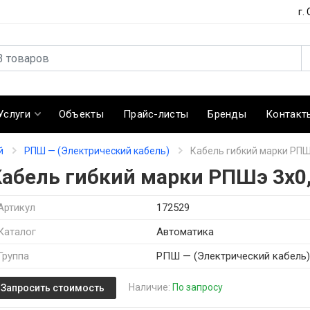
г.
Услуги
Объекты
Прайс-листы
Бренды
Контакт
й
РПШ — (Электрический кабель)
Кабель гибкий марки РПШ
Кабель гибкий марки РПШэ 3х0,
Артикул
172529
Каталог
Автоматика
Группа
РПШ — (Электрический кабель
Наличие:
По запросу
Запросить стоимость