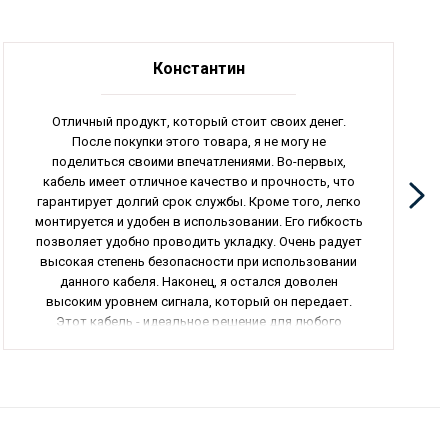
Константин
Отличный продукт, который стоит своих денег.
После покупки этого товара, я не могу не
поделиться своими впечатлениями. Во-первых,
кабель имеет отличное качество и прочность, что
гарантирует долгий срок службы. Кроме того, легко
монтируется и удобен в использовании. Его гибкость
позволяет удобно проводить укладку. Очень радует
высокая степень безопасности при использовании
данного кабеля. Наконец, я остался доволен
высоким уровнем сигнала, который он передает.
Этот кабель - идеальное решение для любого
электрического соединения. Он надежно защищает
провода от внешних повреждений. Рекомендую
этот кабель всем, кто ищет надежное и
качественное электрическое оборудование. Общая
оценка – 5 из 5.