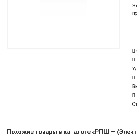
Э
п
У
В
От
Похожие товары в каталоге «РПШ — (Элект