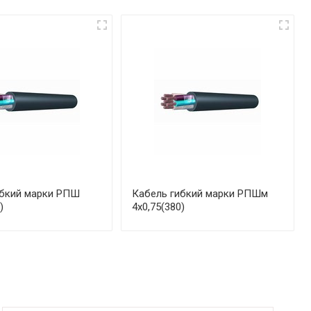
ибкий марки РПШ
Кабель гибкий марки РПШм
)
4х0,75(380)