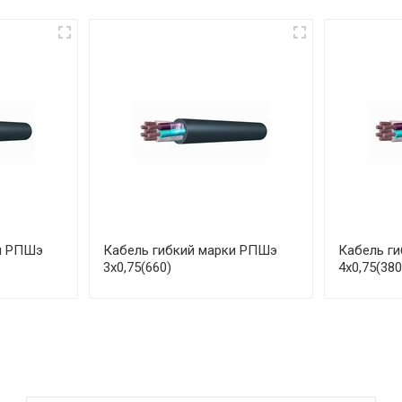
и РПШэ
Кабель гибкий марки РПШэ
Кабель г
3х0,75(660)
4х0,75(380