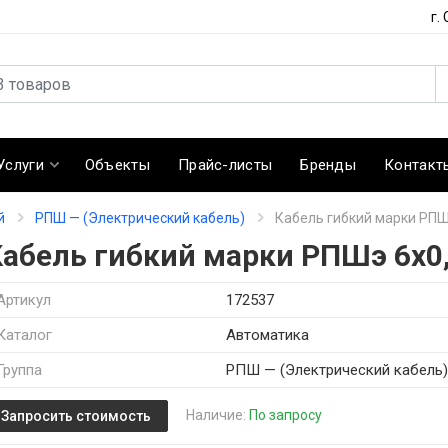
г.
Услуги
Объекты
Прайс-листы
Бренды
Контакт
й
РПШ — (Электрический кабель)
Кабель гибкий марки РПШ
Кабель гибкий марки РПШэ 6х0,
Артикул
172537
Каталог
Автоматика
Группа
РПШ — (Электрический кабель
Наличие:
По запросу
Запросить стоимость